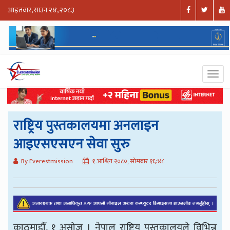
आइतवार, साउन २४, २०८३
राष्ट्रिय पुस्तकालयमा अनलाइन
आइएसएसएन सेवा सुरु
By Everestmission
१ आश्विन २०८०, सोमबार १६:४८
काठमाडौँ, १ असोज । नेपाल राष्ट्रिय पुस्तकालयले विभिन्न