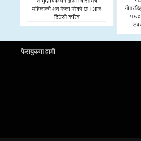
गा
सामुदायिक वन क्षेत्रमा बोराभित्र
गोबरडिहा
महिलाको शव फेला परेको छ । आज
प ७०
दिउँसो करिब
ठक्
फेसबुकमा हामी