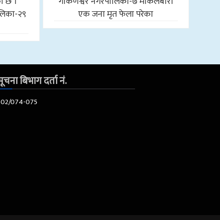
को छ ।
गोकर्णेश्वर नगरपालिका-७ माकलबारी
लिका-२९
एक जना मृत फेला परेका
ूचना बिभाग दर्ता नं.
602/074-075