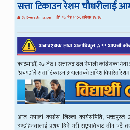
सत्ता टिकाउन रेशम चौधरीलाई आ
By Everestmission
२७ जेष्ठ २०८०, शनिबार १५:१७
काठमाडौँ, २७ जेठ । सत्तारुढ दल नेपाली कांग्रेसका नेता
‘प्रचण्ड’ले सत्ता टिकाउन अदालतको आदेश विपरित रेश
आज नेपाली कांग्रेस जिल्ला कार्यसमिति, भक्तपुरले
दण्डहिनतालाई प्रश्रय दिने गरी राष्ट्रपतिबाट तीन