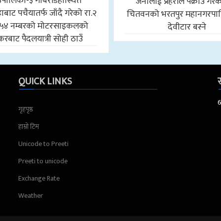
उँपालिका-३ गोबरडिहास्थित
जनालाई प्रहरीले पक्राउ गरे
बाट पचैयातर्फ जाँदै गरेको रा.२
चितवनको भरतपुर महानगरपा
५४ नम्बरको मोटरसाइकलको
देवीटार बस्ने
करबाट पैदलयात्री सोही ठाउँ
QUICK LINKS
स
गृहपृष्ठ
हाम्रो टिम
Unicode to Preeti
Preeti to unicode
Exchange Rate
Weather