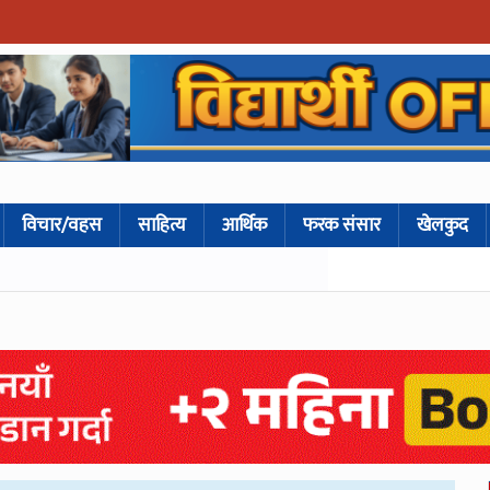
विचार/वहस
साहित्य
आर्थिक
फरक संसार
खेलकुद