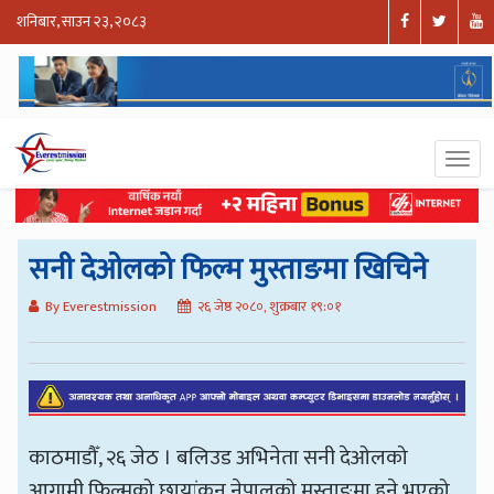
शनिबार, साउन २३, २०८३
सनी देओलको फिल्म मुस्ताङमा खिचिने
By Everestmission
२६ जेष्ठ २०८०, शुक्रबार १९:०१
काठमाडौँ, २६ जेठ । बलिउड अभिनेता सनी देओलको
आगामी फिल्मको छायांकन नेपालको मुस्ताङमा हुने भएको