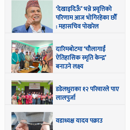
‘देखाइदिऊँ’ भन्ने प्रवृत्तिको
परिणाम आज भोगिरहेका छौँ
: महासचिव पोखरेल
दारिमबोटमा ‘चौलागाईं
ऐतिहासिक स्मृति केन्द्र’
बनाउने लक्ष्य
डडेलधुराका १२ परिवारले पाए
लालपुर्जा
वडाध्यक्ष यादव पक्राउ