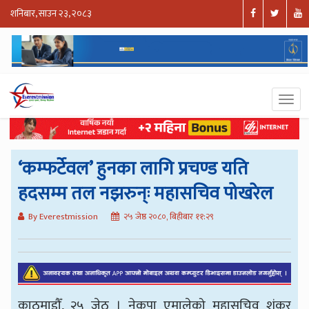
शनिबार, साउन २३, २०८३
‘कम्फर्टेवल’ हुनका लागि प्रचण्ड यति
हदसम्म तल नझरुन्ः महासचिव पोखरेल
By Everestmission
२५ जेष्ठ २०८०, बिहीबार ११:२९
काठमाडौँ, २५ जेठ । नेकपा एमालेको महासचिव शंकर