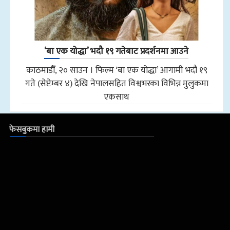
‘बा एक योद्धा’ भदौ १९ गतेबाट प्रदर्शनमा आउने
काठमाडौँ, २० साउन । फिल्म ‘बा एक योद्धा’ आगामी भदौ १९
गते (सेप्टेम्बर ४) देखि नेपालसहित विश्वभरका विभिन्न मुलुकमा
एकसाथ
फेसबुकमा हामी