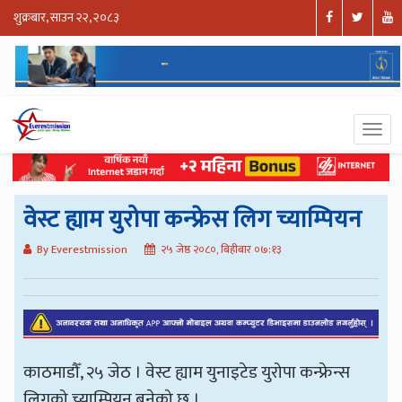
शुक्रबार, साउन २२, २०८३
वेस्ट ह्याम युरोपा कन्फ्रेस लिग च्याम्पियन
By Everestmission
२५ जेष्ठ २०८०, बिहीबार ०७:१३
काठमाडौँ, २५ जेठ । वेस्ट ह्याम युनाइटेड युरोपा कन्फ्रेन्स
लिगको च्याम्पियन बनेको छ ।