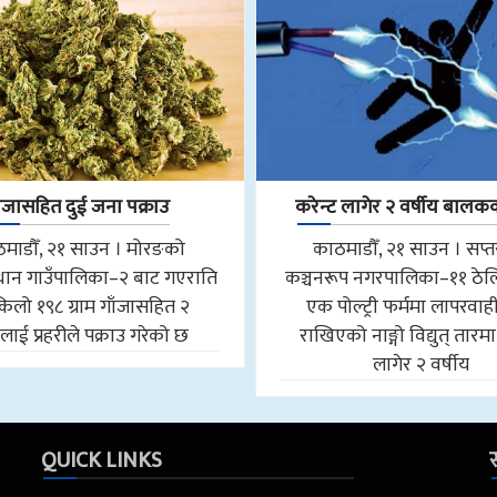
ाँजासहित दुई जना पक्राउ
करेन्ट लागेर २ वर्षीय बालकको
माडौँ, २१ साउन । मोरङको
काठमाडौँ, २१ साउन । सप्
ान गाउँपालिका–२ बाट गएराति
कञ्चनरूप नगरपालिका–११ ठेल
किलो १९८ ग्राम गाँजासहित २
एक पोल्ट्री फर्ममा लापरवाही
ाई प्रहरीले पक्राउ गरेको छ
राखिएको नाङ्गो विद्युत् तारमा
लागेर २ वर्षीय
QUICK LINKS
स