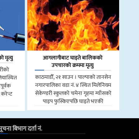
 मृत्यु
आगलागीबाट घाइते बालिकको
उपचारको क्रममा मृत्यु
तरीको
काठमाडौँ, २१ साउन । पाल्पाको तानसेन
ियास्थित
नगारपालिका वडा नं. ४ स्थित मिलेनियम
पूर्वक
सेकेण्डरी स्कुलको चमेना गृहमा ग्याँसको
 करेन्ट
पाइप फुस्किएपछि घाइते भएकी
ूचना बिभाग दर्ता नं.