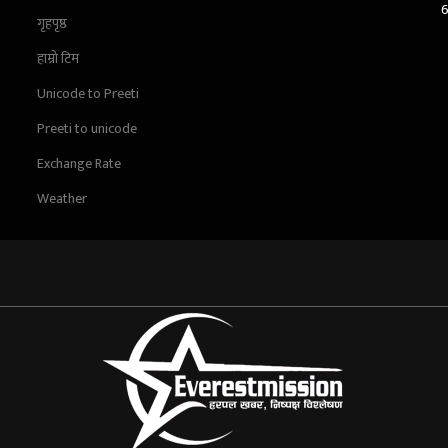
गृहपृष्ठ
हाम्रो टिम
Unicode to Preeti
Preeti to unicode
Exchange Rate
Weather