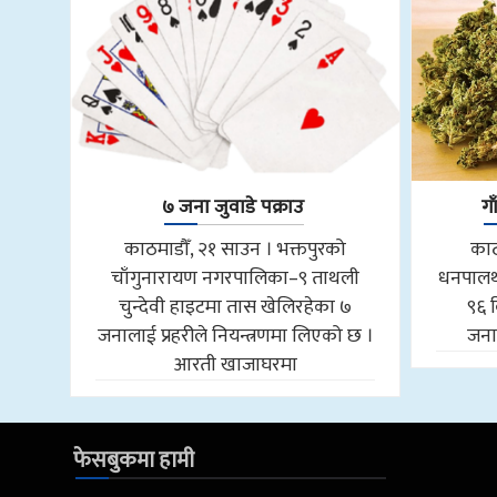
७ जना जुवाडे पक्राउ
ग
काठमाडौँ, २१ साउन । भक्तपुरको
काठ
चाँगुनारायण नगरपालिका–९ ताथली
धनपालथ
चुन्देवी हाइटमा तास खेलिरहेका ७
९६ 
जनालाई प्रहरीले नियन्त्रणमा लिएको छ ।
जनाल
आरती खाजाघरमा
फेसबुकमा हामी