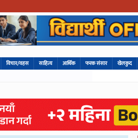
विचार/वहस
साहित्य
आर्थिक
फरक संसार
खेलकुद