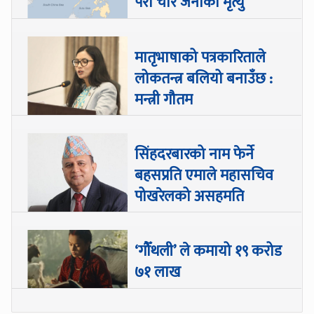
परी चार जनाको मृत्यु
मातृभाषाको पत्रकारिताले
लोकतन्त्र बलियो बनाउँछ :
मन्त्री गौतम
सिंहदरबारको नाम फेर्ने
बहसप्रति एमाले महासचिव
पोखरेलको असहमति
‘गौँथली’ ले कमायो १९ करोड
७१ लाख