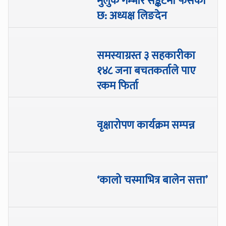
मुलुक गम्भीर सङ्कटमा फसेको
छ: अध्यक्ष लिङदेन
समस्याग्रस्त ३ सहकारीका
१४८ जना बचतकर्ताले पाए
रकम फिर्ता
वृक्षारोपण कार्यक्रम सम्पन्न
‘कालो चस्माभित्र बालेन सत्ता’