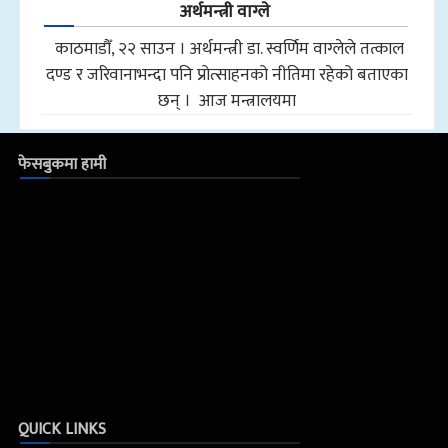
अर्थमन्त्री वाग्ले
काठमाडौँ, २२ साउन । अर्थमन्त्री डा. स्वर्णिम वाग्लेले तत्काल
दण्ड र जरिवानाभन्दा पनि प्रोत्साहनको नीतिमा रहेको बताएका
छन् । आज मन्त्रालयमा
फेसबुकमा हामी
QUICK LINKS