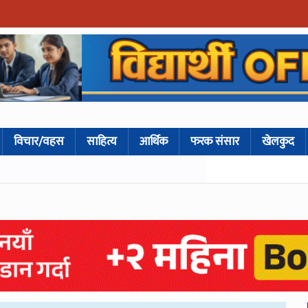
विचार/वहस
साहित्य
आर्थिक
फरक संसार
खेलकुद