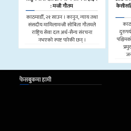
: मन्त्री गौतम
केसीसहित
काठमाडौँ, २१ साउन । कानुन, न्याय तथा
काठ
संसदीय मामिलामन्त्री सोबिता गौतमले
दुरुप
राष्ट्रिय सेवा दल अर्ध-सैन्य संरचना
पश्चि
नभएको स्पष्ट पारेकी छन् ।
प्र
जन
फेसबुकमा हामी