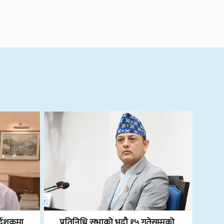
्देशकमा
प्रतिनिधि सभाको भदौ १५ गतेसम्मको