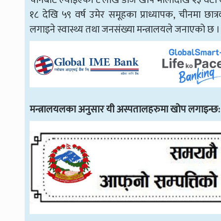
चीनबाट ल्याइएको ८ लाख डोज खोप भोलीदेखि २३ वटा ख
१८ देखि ५९ वर्ष उमेर समूहका प्राध्यापक, चीनमा छात्रवृत
लगाइने स्वास्थ्य तथा जनसंख्या मन्त्रालयले जनाएको छ ।
मन्त्रालयलका अनुसार यी अस्पतालहरुमा खोप लगाइन्छ: