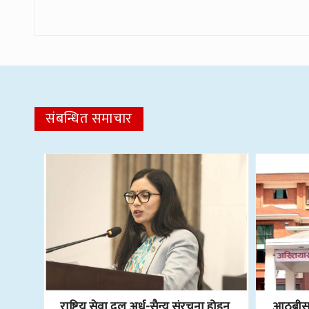
संबन्धित समाचार
राष्ट्रिय सेवा दल अर्ध-सैन्य संरचना होइन
आठबीसक