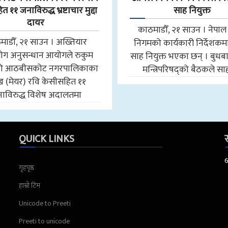
 ११ जनाविरुद्ध भ्रष्टाचार मुद्दा
साह नियुक्त
दायर
काठमाडौँ, २१ साउन । नेप
माडौँ, २१ साउन । अख्तियार
निगमको कार्यकारी निर्देशकमा न
योग अनुसन्धान आयोगले रुकुम
साह नियुक्त भएका छन् । बुधब
मको आठबीसकोट नगरपालिकाका
मन्त्रिपरिषद्को बैठकले स
मुख (मेयर) रवि केसीसहित ११
ाविरुद्ध विशेष अदालतमा
QUICK LINKS
स
गृहपृष्ठ
हाम्रो टिम
Unicode to Preeti
Preeti to unicode