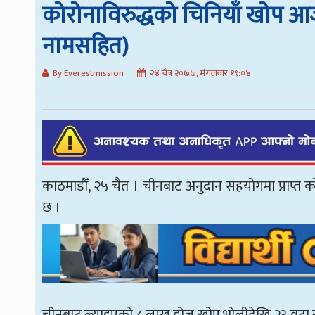
कोरोनाविरुद्धको चिनियाँ खोप 
नामसहित)
By Everestmission
२४ चैत्र २०७७, मंगलवार १९:०४
काठमाडौँ, २५ चैत । चीनबाट अनुदान सहयोगमा प्राप्
छ ।