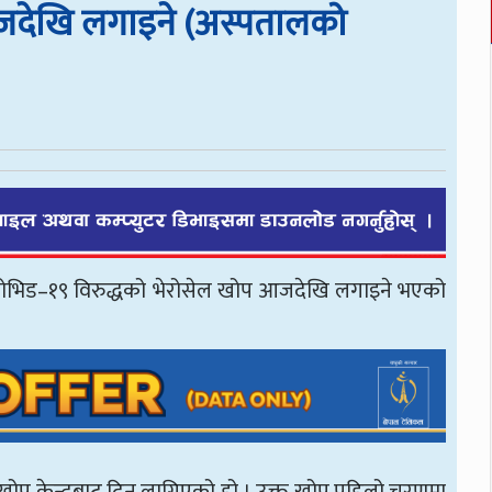
आजदेखि लगाइने (अस्पतालको
त कोभिड–१९ विरुद्धको भेरोसेल खोप आजदेखि लगाइने भएको