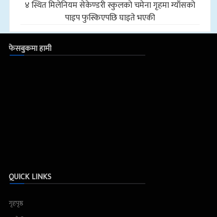
४ स्थित मिलेनियम सेकेण्डरी स्कुलको चमेना गृहमा ग्याँसको
पाइप फुस्किएपछि घाइते भएकी
फेसबुकमा हामी
QUICK LINKS
गृहपृष्ठ