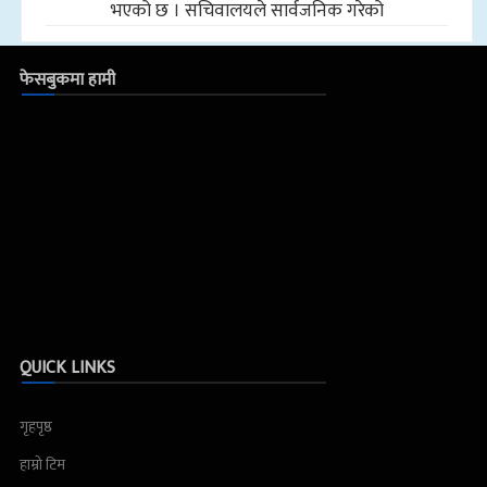
भएको छ । सचिवालयले सार्वजनिक गरेको
फेसबुकमा हामी
QUICK LINKS
गृहपृष्ठ
हाम्रो टिम