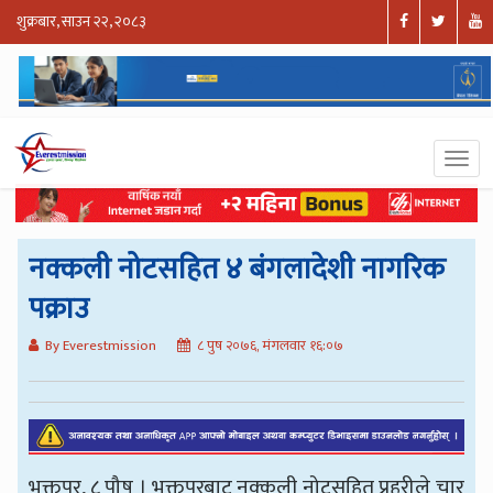
शुक्रबार, साउन २२, २०८३
नक्कली नोटसहित ४ बंगलादेशी नागरिक
पक्राउ
By Everestmission
८ पुष २०७६, मंगलवार १६:०७
भक्तपुर, ८ पौष । भक्तपुरबाट नक्कली नोटसहित प्रहरीले चार