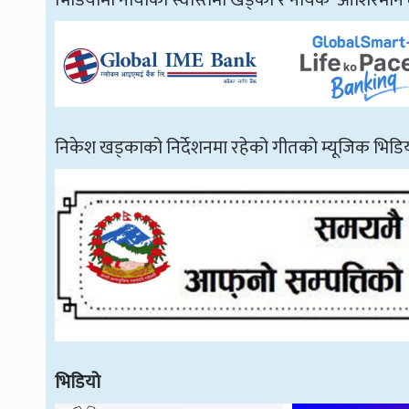
भिडियोमा नायीका स्वस्तिमा खड्का र नायक आशिरमान
निकेश खड्काको निर्देशनमा रहेको गीतको म्यूजिक भिड
भिडियो