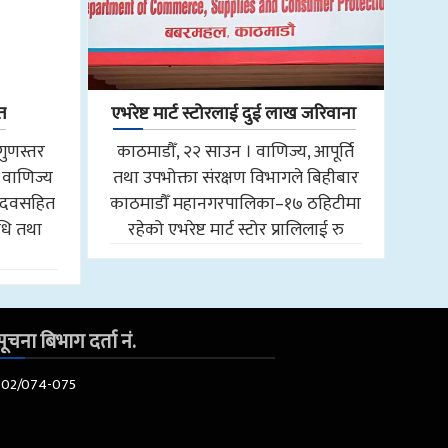
त
एभरेष्ट मार्ट स्टोरलाई दुई लाख जरिवाना
गुणस्तर
काठमाडौँ, २२ साउन । वाणिज्य, आपूर्ति
 वाणिज्य
तथा उपभोक्ता संरक्षण विभागले बिहीबार
 यादवसहित
काठमाडौँ महानगरपालिका–१७ ठहिटीमा
िधि तथा
रहेको एभरेष्ट मार्ट स्टोर प्रालिलाई रु
ूचना बिभाग दर्ता नं.
602/074-075