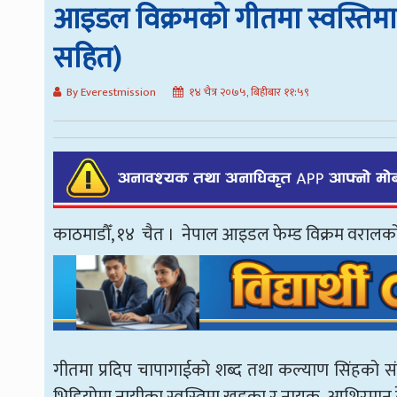
आइडल विक्रमको गीतमा स्वस्तिमा
सहित)
By Everestmission
१४ चैत्र २०७५, बिहीबार ११:५९
काठमाडौँ, १४ चैत । नेपाल आइडल फेम्ड विक्रम वरालको 
गीतमा प्रदिप चापागाईको शब्द तथा कल्याण सिंहको संग