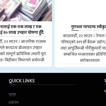
नालाई एक-एक लाख र एक
गुणस्तर मापदण्ड स्वीकृ
 १० लाख उपहार घोषणा हुँदै
काठमाडौँ, २२ साउन । नेपाल 
ौँ, २२ साउन । आन्तरिक राजस्व
परिषद्को ११९औँ बैठक उद्योग,
ले करदाता प्रोत्साहन उपहार
तथा आपूर्तिमन्त्री गौरीकुमारी
मको सम्पूर्ण प्राविधिक तयारी पूरा
सम्बन्धित मन्त्रालयका प्रतिन
छ। बिहीबार विभागले अर्थमन्त्री
सरोकारवाला
QUICK LINKS
स
गृहपृष्ठ
हाम्रो टिम