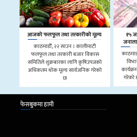
आजको फलफूल तथा तरकारीको मूल्य
१५ ज
जनालाई
काठमाडौँ, २२ साउन । कालीमाटी
काठमाड
फलफूल तथा तरकारी बजार विकास
विभाग
समितिले शुक्रबारका लागि कृषिउपजको
कार्यक्र
अधिकतम थोक मूल्य सार्वजनिक गरेको
गरेको 
छ
फेसबुकमा हामी