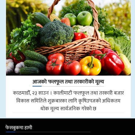
आजको फलफूल तथा तरकारीको मूल्य
काठमाडौँ, २३ साउन । कालीमाटी फलफूल तथा तरकारी बजार
विकास समितिले शुक्रबारका लागि कृषिउपजको अधिकतम
थोक मूल्य सार्वजनिक गरेको छ
फेसबुकमा हामी