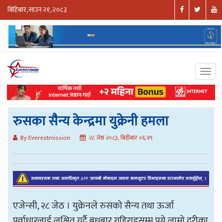
बिहिबार, साउन २१, २०८३
रुसका सैन्य केन्द्रमा युक्रेनी हमला
By Everestmission
२८ जेष्ठ २०८३, बिहीबार ०६:१९
एजेन्सी, २८ जेठ । युक्रेनले रुसको सैन्य तथा ऊर्जा
पूर्वाधारलाई लक्षित गर्दै बुधबार गहिराइसम्म पुग्ने लामो दूरीका