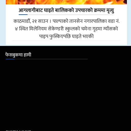
आगलागीबाट घाइते बालिकको उपचारको क्रममा मृत्यु
काठमाडौँ, २१ साउन । पाल्पाको तानसेन नगारपालिका वडा नं.
४ स्थित मिलेनियम सेकेण्डरी स्कुलको चमेना गृहमा ग्याँसको
पाइप फुस्किएपछि घाइते भएकी
फेसबुकमा हामी