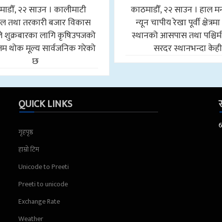
ाडौँ, २२ साउन । कालीमाटी
काठमाडौँ, २२ साउन । हाल 
ल तथा तरकारी बजार विकास
न्यून चापीय रेखा पूर्वी क्षेत्र
े शुक्रबारका लागि कृषिउपजको
स्थानको आसपास तथा पश्चिमी क्
 थोक मूल्य सार्वजनिक गरेको
सरदर स्थानभन्दा केह
छ
QUICK LINKS
स
गृहपृष्ठ
हाम्रो टिम
Unicode to Preeti
Preeti to unicode
Exchange Rate
Weather