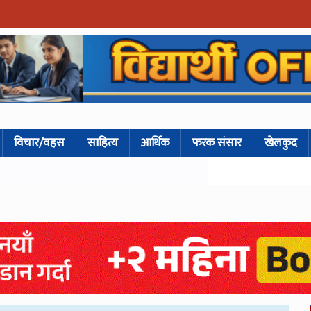
विचार/वहस
साहित्य
आर्थिक
फरक संसार
खेलकुद