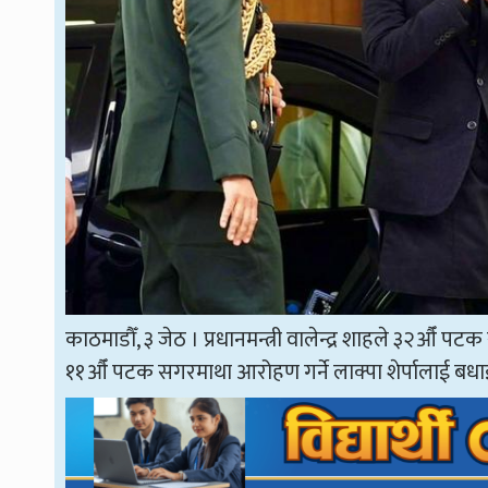
काठमाडौँ, ३ जेठ । प्रधानमन्त्री वालेन्द्र शाहले ३२औँ
११औँ पटक सगरमाथा आरोहण गर्ने लाक्पा शेर्पालाई बधाई 