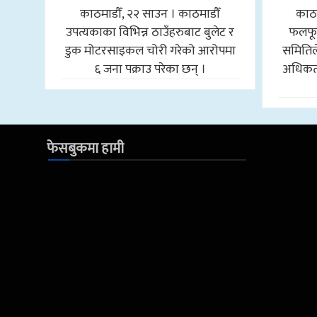
काठमाडौँ, २२ साउन । काठमाडौँ
काठम
उपत्यकाका विभिन्न ठाउँहरुबाट बुलेट र
फलफू
डुक मोटरसाइकल चोरी गरेको आरोपमा
समितिल
६ जना पक्राउ परेका छन् ।
अधिकतम
फेसबुकमा हामी