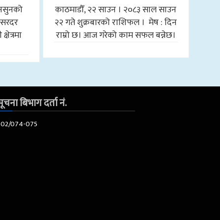
मनसुनको
काठमाडौँ, २२ साउन । २०८३ साल साउन
मा सरदर
२२ गते शुक्रबारको राशिफल । मेष : दिन
षेत्रमा
राम्रो छ। आज गरेको काम सफल बन्नेछ।
ी
ूचना बिभाग दर्ता नं.
602/074-075