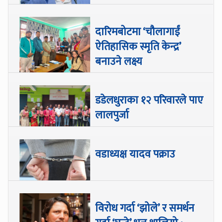
दारिमबोटमा ‘चौलागाईं
ऐतिहासिक स्मृति केन्द्र’
बनाउने लक्ष्य
डडेलधुराका १२ परिवारले पाए
लालपुर्जा
वडाध्यक्ष यादव पक्राउ
विरोध गर्दा ‘झोले’ र समर्थन