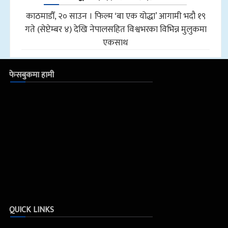
काठमाडौँ, २० साउन । फिल्म ‘बा एक योद्धा’ आगामी भदौ १९
गते (सेप्टेम्बर ४) देखि नेपालसहित विश्वभरका विभिन्न मुलुकमा
एकसाथ
फेसबुकमा हामी
QUICK LINKS