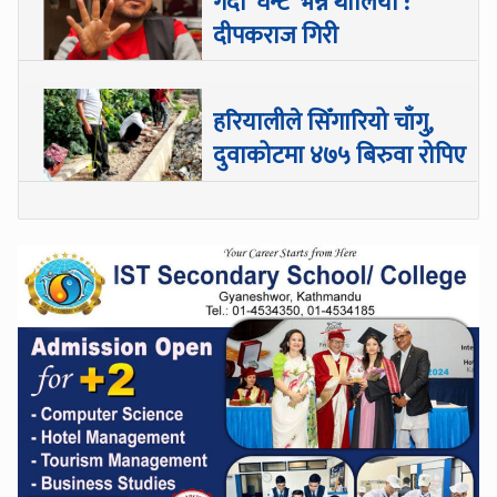
गर्दा ‘घन्टे’ भन्न थालियो :
दीपकराज गिरी
हरियालीले सिँगारियो चाँगु,
दुवाकोटमा ४७५ बिरुवा रोपिए