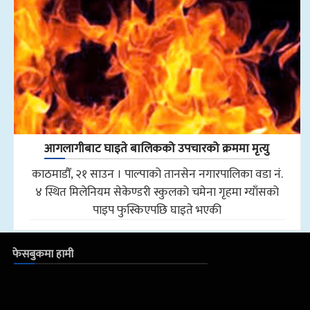
आगलागीबाट घाइते बालिकको उपचारको क्रममा मृत्यु
काठमाडौँ, २१ साउन । पाल्पाको तानसेन नगारपालिका वडा नं.
४ स्थित मिलेनियम सेकेण्डरी स्कुलको चमेना गृहमा ग्याँसको
पाइप फुस्किएपछि घाइते भएकी
फेसबुकमा हामी