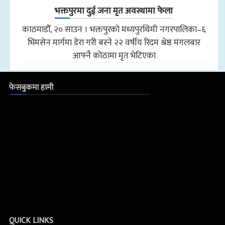
भक्तपुरमा दुई जना मृत अवस्थामा फेला
काठमाडौँ, २० साउन । भक्तपुरको मध्यपुरथिमी नगरपालिका–६
भिमसेन मार्गमा डेरा गरी बस्ने २२ वर्षीय रिदम श्रेष्ठ मंगलबार
आफ्नै कोठामा मृत भेटिएका
फेसबुकमा हामी
QUICK LINKS