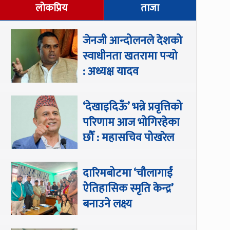
लोकप्रिय
ताजा
जेनजी आन्दोलनले देशको
स्वाधीनता खतरामा पर्‍यो
: अध्यक्ष यादव
‘देखाइदिऊँ’ भन्ने प्रवृत्तिको
परिणाम आज भोगिरहेका
छौँ : महासचिव पोखरेल
दारिमबोटमा ‘चौलागाईं
ऐतिहासिक स्मृति केन्द्र’
बनाउने लक्ष्य