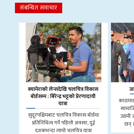
संबन्धित समाचार
क्यामेराको लेन्सदेखि चलचित्र विकास
जा
बोर्डसम्म : बिरेन्द्र भट्टको प्रेरणादायी
काठमाडौ
यात्रा
सामाजि
सुदूरपश्चिमबाट चलचित्र विकास बोर्डमा
उद्यमी 
प्रतिनिधित्व गर्ने पहिलो अवसर, दुई
छन् 
दशकभन्दा लामो चलचित्र यात्रा