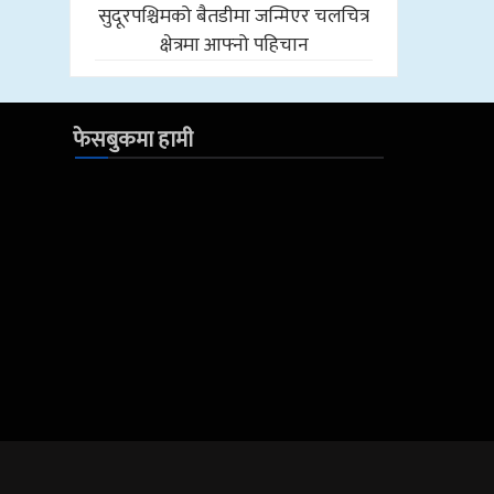
सुदूरपश्चिमको बैतडीमा जन्मिएर चलचित्र
क्षेत्रमा आफ्नो पहिचान
फेसबुकमा हामी