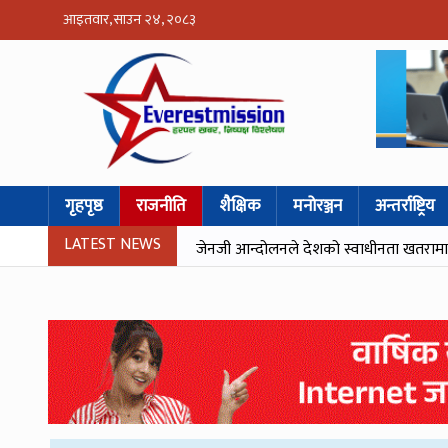
आइतवार, साउन २४, २०८३
गृहपृष्ठ
राजनीति
शैक्षिक
मनोरञ्जन
अन्तर्राष्ट्रिय
LATEST NEWS
जेनजी आन्दोलनले देशको स्वाधीनता खतरामा पर