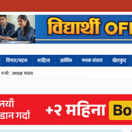
विचार/वहस
साहित्य
आर्थिक
फरक संसार
खेलकुद
्‍यो : अध्यक्ष यादव