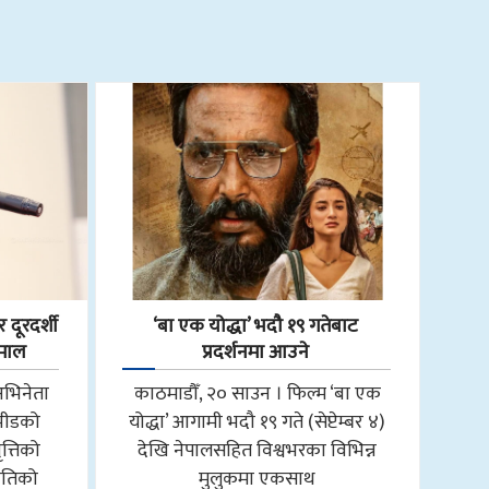
 दूरदर्शी
‘बा एक योद्धा’ भदौ १९ गतेबाट
हमाल
प्रदर्शनमा आउने
अभिनेता
काठमाडौँ, २० साउन । फिल्म ‘बा एक
 भीडको
योद्धा’ आगामी भदौ १९ गते (सेप्टेम्बर ४)
त्तिको
देखि नेपालसहित विश्वभरका विभिन्न
ीतिको
मुलुकमा एकसाथ