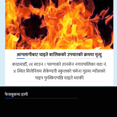
आगलागीबाट घाइते बालिकको उपचारको क्रममा मृत्यु
काठमाडौँ, २१ साउन । पाल्पाको तानसेन नगारपालिका वडा नं.
४ स्थित मिलेनियम सेकेण्डरी स्कुलको चमेना गृहमा ग्याँसको
पाइप फुस्किएपछि घाइते भएकी
फेसबुकमा हामी