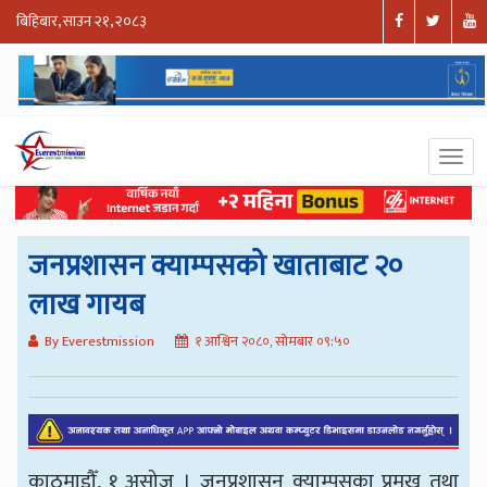
बिहिबार, साउन २१, २०८३
जनप्रशासन क्याम्पसको खाताबाट २०
लाख गायब
By Everestmission
१ आश्विन २०८०, सोमबार ०९:५०
काठमाडौँ, १ असोज । जनप्रशासन क्याम्पसका प्रमुख तथा