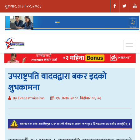
शुक्रबार, साउन २२, २०८३
उपराष्ट्रपति यादवद्वारा बकर इदको
शुभकामना
By Everestmission
१४ असार २०८०, बिहीबार ०६:५२