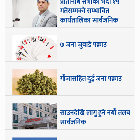
प्रतिनिधि सभाको भदौ १५
गतेसम्मको सम्भावित
कार्यतालिका सार्वजनिक
७ जना जुवाडे पक्राउ
गाँजासहित दुई जना पक्राउ
साउनदेखि लागु हुने नयाँ तलब
सार्वजनिक