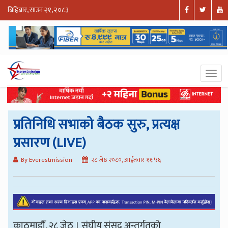
बिहिबार, साउन २१, २०८३
प्रतिनिधि सभाको बैठक सुरु, प्रत्यक्ष
प्रसारण (LIVE)
By Everestmission
२८ जेष्ठ २०८०, आईतवार ११:५६
काठमाडौँ, २८ जेठ । संघीय संसद् अन्तर्गतको