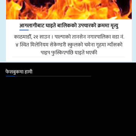
आगलागीबाट घाइते बालिकको उपचारको क्रममा मृत्यु
काठमाडौँ, २१ साउन । पाल्पाको तानसेन नगारपालिका वडा नं.
४ स्थित मिलेनियम सेकेण्डरी स्कुलको चमेना गृहमा ग्याँसको
पाइप फुस्किएपछि घाइते भएकी
फेसबुकमा हामी