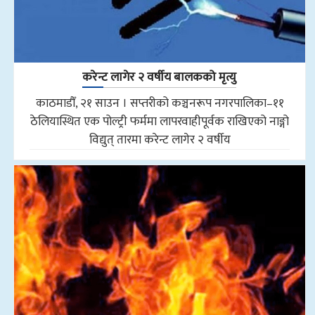
करेन्ट लागेर २ वर्षीय बालकको मृत्यु
काठमाडौँ, २१ साउन । सप्तरीको कञ्चनरूप नगरपालिका–११
ठेलियास्थित एक पोल्ट्री फर्ममा लापरवाहीपूर्वक राखिएको नाङ्गो
विद्युत् तारमा करेन्ट लागेर २ वर्षीय