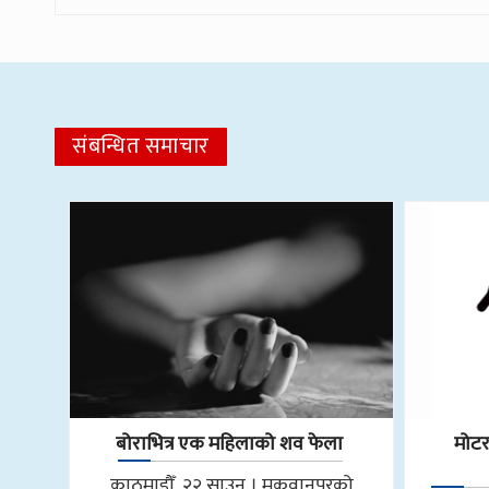
संबन्धित समाचार
बोराभित्र एक महिलाको शव फेला
मोट
काठमाडौँ, २२ साउन । मकवानपुरको