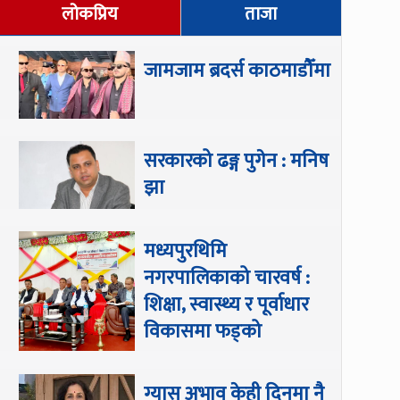
लोकप्रिय
ताजा
जामजाम ब्रदर्स काठमाडौँमा
सरकारको ढङ्ग पुगेन : मनिष
झा
मध्यपुरथिमि
नगरपालिकाको चारवर्ष :
शिक्षा, स्वास्थ्य र पूर्वाधार
विकासमा फड्को
ग्यास अभाव केही दिनमा नै