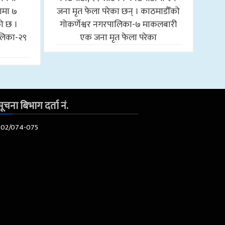
ामा ७
जना मृत फेला परेका छन् । काठमाडौँको
को छ ।
गोकर्णेश्वर नगरपालिका-७ माकलबारी
लिका-२९
एक जना मृत फेला परेका
ूचना बिभाग दर्ता नं.
602/074-075