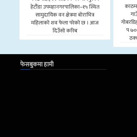
काठमा
हेटौंडा उपमहानगरपालिका–१५ स्थित
गा
सामुदायिक वन क्षेत्रमा बोराभित्र
गोबरडिहा
महिलाको शव फेला परेको छ । आज
प ७०
दिउँसो करिब
ठक्
फेसबुकमा हामी