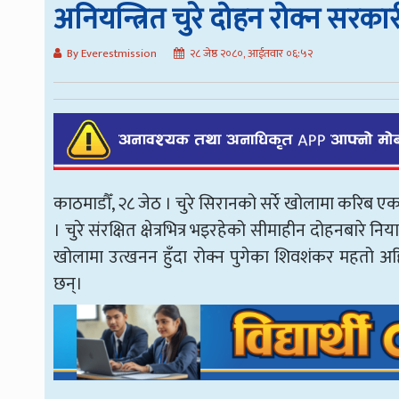
अनियन्त्रित चुरे दोहन रोक्न सरकारी
By Everestmission
२८ जेष्ठ २०८०, आईतवार ०६:५२
काठमाडौँ, २८ जेठ । चुरे सिरानको सर्रे खोलामा करिब ए
। चुरे संरक्षित क्षेत्रभित्र भइरहेको सीमाहीन दोहनब
खोलामा उत्खनन हुँदा रोक्न पुगेका शिवशंकर महतो 
छन्।