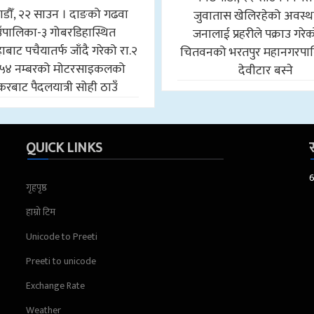
डौँ, २२ साउन । दाङको गढवा
जुवातास खेलिरहेको अवस्थ
उँपालिका-३ गोबरडिहास्थित
जनालाई प्रहरीले पक्राउ गरे
बाट पचैयातर्फ जाँदै गरेको रा.२
चितवनको भरतपुर महानगरपा
५४ नम्बरको मोटरसाइकलको
देवीटार बस्ने
करबाट पैदलयात्री सोही ठाउँ
QUICK LINKS
स
गृहपृष्ठ
हाम्रो टिम
Unicode to Preeti
Preeti to unicode
Exchange Rate
Weather