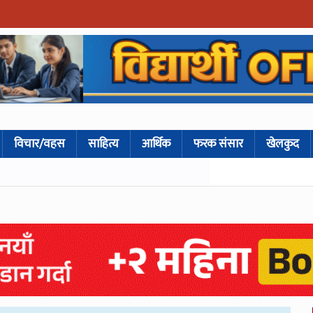
विचार/वहस
साहित्य
आर्थिक
फरक संसार
खेलकुद