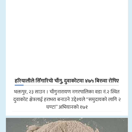
हरियालीले सिँगारियो चाँगु, दुवाकोटमा ४७५ बिरुवा रोपिए
भक्तपुर, २३ साउन । चाँगुनारायण नगरपालिका वडा नं.२ स्थित
दुवाकोट क्षेत्रलाई हराभरा बनाउने उद्देश्यले “समुदायको लागि २
घण्टा” अभियानको १७१