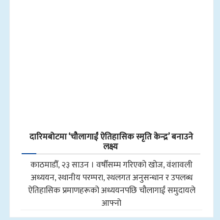
दारिमबोटमा ‘चौलागाईं ऐतिहासिक स्मृति केन्द्र’ बनाउने
लक्ष्य
काठमाडौँ, २३ साउन । वर्षौंसम्म गरिएको खोज, वंशावली
अध्ययन, स्थानीय परम्परा, स्थलगत अनुसन्धान र उपलब्ध
ऐतिहासिक प्रमाणहरूको अध्ययनपछि चौलागाईं समुदायले
आफ्नो