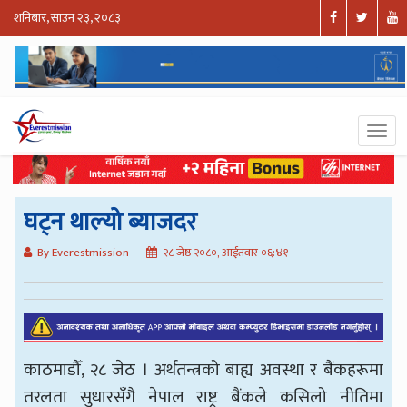
शनिबार, साउन २३, २०८३
घट्न थाल्यो ब्याजदर
By Everestmission
२८ जेष्ठ २०८०, आईतवार ०६:४१
काठमाडौँ, २८ जेठ । अर्थतन्त्रको बाह्य अवस्था र बैंकहरूमा
तरलता सुधारसँगै नेपाल राष्ट्र बैंकले कसिलो नीतिमा