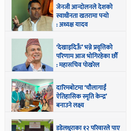
जेनजी आन्दोलनले देशको
स्वाधीनता खतरामा पर्‍यो
: अध्यक्ष यादव
‘देखाइदिऊँ’ भन्ने प्रवृत्तिको
परिणाम आज भोगिरहेका छौँ
: महासचिव पोखरेल
दारिमबोटमा ‘चौलागाईं
ऐतिहासिक स्मृति केन्द्र’
बनाउने लक्ष्य
डडेलधुराका १२ परिवारले पाए