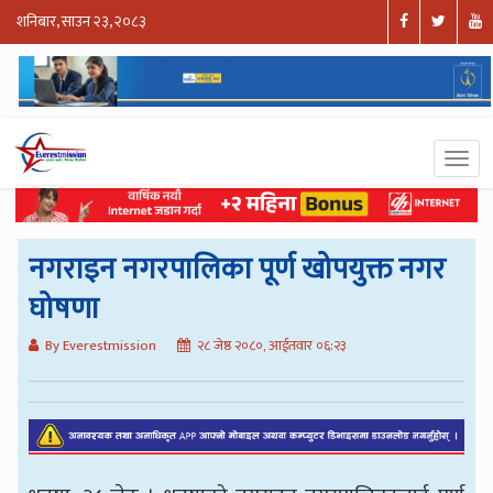
शनिबार, साउन २३, २०८३
नगराइन नगरपालिका पूर्ण खोपयुक्त नगर
घोषणा
By Everestmission
२८ जेष्ठ २०८०, आईतवार ०६:२३