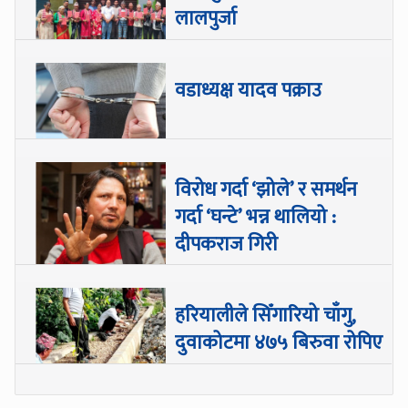
लालपुर्जा
वडाध्यक्ष यादव पक्राउ
विरोध गर्दा ‘झोले’ र समर्थन
गर्दा ‘घन्टे’ भन्न थालियो :
दीपकराज गिरी
हरियालीले सिँगारियो चाँगु,
दुवाकोटमा ४७५ बिरुवा रोपिए