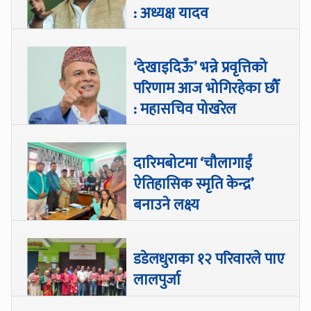
: अध्यक्ष यादव
‘देखाइदिऊँ’ भन्ने प्रवृत्तिको
परिणाम आज भोगिरहेका छौँ
: महासचिव पोखरेल
दारिमबोटमा ‘चौलागाईं
ऐतिहासिक स्मृति केन्द्र’
बनाउने लक्ष्य
डडेलधुराका १२ परिवारले पाए
लालपुर्जा