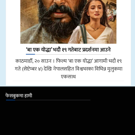
‘बा एक योद्धा’ भदौ १९ गतेबाट प्रदर्शनमा आउने
काठमाडौँ, २० साउन । फिल्म ‘बा एक योद्धा’ आगामी भदौ १९
गते (सेप्टेम्बर ४) देखि नेपालसहित विश्वभरका विभिन्न मुलुकमा
एकसाथ
फेसबुकमा हामी