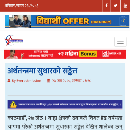
शनिबार, साउन २३, २०८३
अर्थतन्त्रमा सुधारको सङ्केत
By Everestmission
२७ जेष्ठ २०८०, शनिबार ०६:१८
काठमाडौँ, २७ जेठ । बाह्य क्षेत्रको दबाबले विगत डेढ वर्षयता
चापमा परेको अर्थतन्त्रमा सुधारका सङ्केत देखिन थालेका छन्