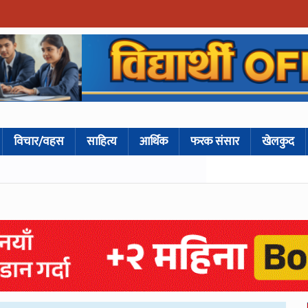
विचार/वहस
साहित्य
आर्थिक
फरक संसार
खेलकुद