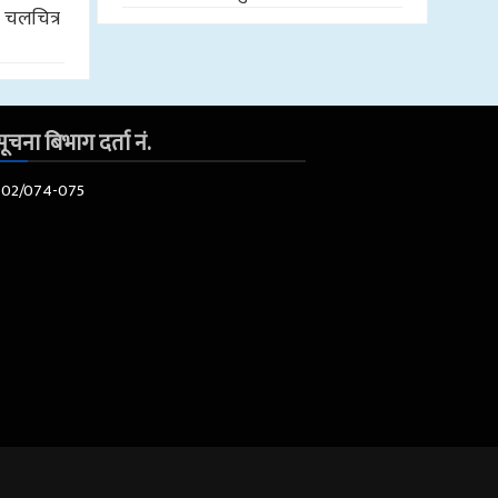
र चलचित्र
ूचना बिभाग दर्ता नं.
602/074-075