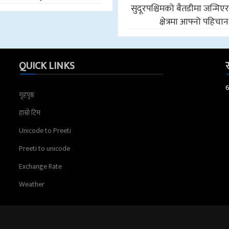
सुदूरपश्चिमको बैतडीमा जन्मिए
क्षेत्रमा आफ्नो पहिचान
QUICK LINKS
स
गृहपृष्ठ
हाम्रो टिम
Unicode to Preeti
Preeti to unicode
Exchange Rate
Weather