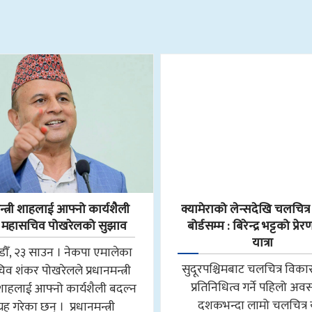
न्त्री शाहलाई आफ्नो कार्यशैली
क्यामेराको लेन्सदेखि चलचित्
 महासचिव पोखरेलको सुझाव
बोर्डसम्म : बिरेन्द्र भट्टको प्रे
यात्रा
ौँ, २३ साउन । नेकपा एमालेका
सुदूरपश्चिमबाट चलचित्र विकास
व शंकर पोखरेलले प्रधानमन्त्री
प्रतिनिधित्व गर्ने पहिलो अवस
र शाहलाई आफ्नो कार्यशैली बदल्न
दशकभन्दा लामो चलचित्र या
रह गरेका छन् । प्रधानमन्त्री