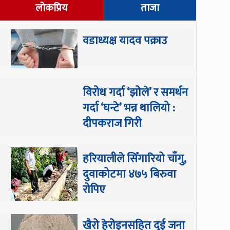
लोकप्रिय
ताजा
वडाध्यक्ष यादव पक्राउ
विरोध गर्दा ‘झोले’ र समर्थन
गर्दा ‘घन्टे’ भन्न थालियो :
दीपकराज गिरी
हरियालीले सिँगारियो चाँगु,
दुवाकोटमा ४७५ बिरुवा
रोपिए
खैरो हेरोइनसहित दुई जना