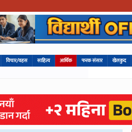
विचार/वहस
साहित्य
आर्थिक
फरक संसार
खेलकुद