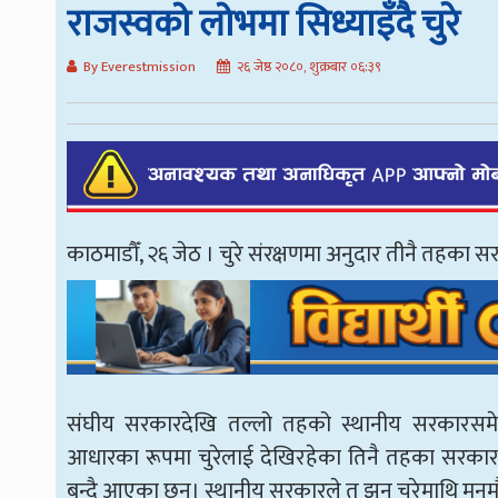
राजस्वको लोभमा सिध्याइँदै चुरे
By Everestmission
२६ जेष्ठ २०८०, शुक्रबार ०६:३९
काठमाडौँ, २६ जेठ । चुरे संरक्षणमा अनुदार तीनै तहका सर
संघीय सरकारदेखि तल्लो तहको स्थानीय सरकारसमे
आधारका रूपमा चुरेलाई देखिरहेका तिनै तहका सरकारल
बुन्दै आएका छन्। स्थानीय सरकारले त झन् चुरेमाथि मन