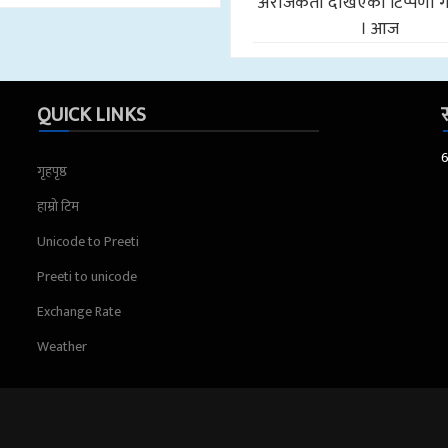
अराजकता देखिएको टिप्पणी ग
। आज
QUICK LINKS
स
गृहपृष्ठ
हाम्रो टिम
Unicode to Preeti
Preeti to unicode
Exchange Rate
Weather