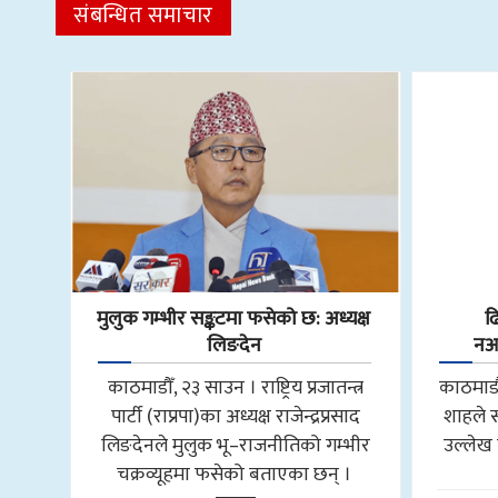
संबन्धित समाचार
मुलुक गम्भीर सङ्कटमा फसेको छ: अध्यक्ष
ढ
लिङदेन
नआत
काठमाडौँ, २३ साउन । राष्ट्रिय प्रजातन्त्र
काठमाडौँ,
पार्टी (राप्रपा)का अध्यक्ष राजेन्द्रप्रसाद
शाहले 
लिङदेनले मुलुक भू–राजनीतिको गम्भीर
उल्लेख 
चक्रव्यूहमा फसेको बताएका छन् ।