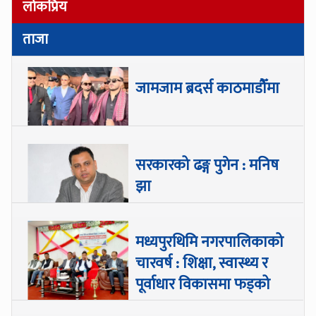
लोकप्रिय
ताजा
जामजाम ब्रदर्स काठमाडौँमा
सरकारको ढङ्ग पुगेन : मनिष
झा
मध्यपुरथिमि नगरपालिकाको
चारवर्ष : शिक्षा, स्वास्थ्य र
पूर्वाधार विकासमा फड्को