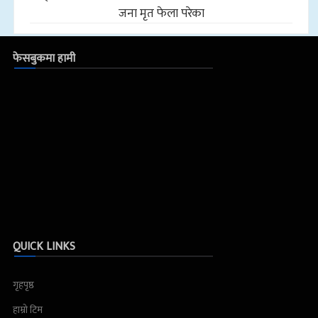
जना मृत फेला परेका
फेसबुकमा हामी
QUICK LINKS
गृहपृष्ठ
हाम्रो टिम