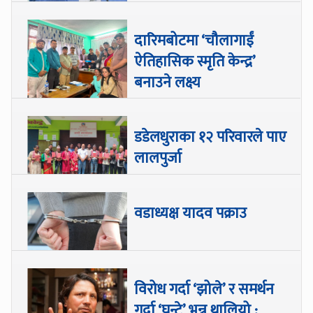
दारिमबोटमा ‘चौलागाईं
ऐतिहासिक स्मृति केन्द्र’
बनाउने लक्ष्य
डडेलधुराका १२ परिवारले पाए
लालपुर्जा
वडाध्यक्ष यादव पक्राउ
विरोध गर्दा ‘झोले’ र समर्थन
गर्दा ‘घन्टे’ भन्न थालियो :