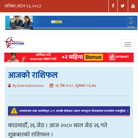
शनिबार, साउन २३, २०८३
आजको राशिफल
By Everestmission
२६ जेष्ठ २०८०, शुक्रबार ०६:१७
काठमाडौँ, २६ जेठ । आज २०८० साल जेठ २६ गते
शुक्रबारको राशिफल ।