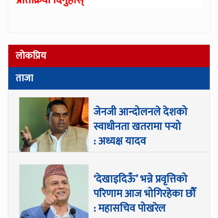
प्रतिक्रिया दिनुहोस्
लोकप्रिय
ताजा
जेनजी आन्दोलनले देशको
स्वाधीनता खतरामा पर्‍यो
: अध्यक्ष यादव
‘देखाइदिऊँ’ भन्ने प्रवृत्तिको
परिणाम आज भोगिरहेका छौँ
: महासचिव पोखरेल