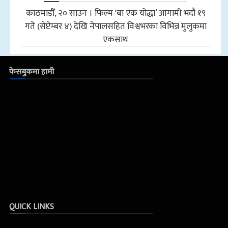
काठमाडौँ, २० साउन । फिल्म ‘बा एक योद्धा’ आगामी भदौ १९
गते (सेप्टेम्बर ४) देखि नेपालसहित विश्वभरका विभिन्न मुलुकमा
एकसाथ
फेसबुकमा हामी
QUICK LINKS