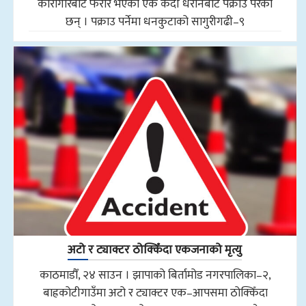
कारागारबाट फरार भएका एक कैदी धरानबाट पक्राउ परेका
छन् । पक्राउ पर्नेमा धनकुटाको सागुरीगढी–९
अटो र ट्याक्टर ठोक्किँदा एकजनाको मृत्यु
काठमाडौँ, २४ साउन । झापाको बिर्तामोड नगरपालिका–२,
बाह्रकोटीगाउँमा अटो र ट्याक्टर एक–आपसमा ठोक्किँदा