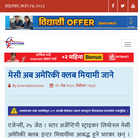
आइतवार, साउन २४, २०८३
मेसी अब अमेरिकी क्लब मियामी जाने
By Everestmission
२५ जेष्ठ २०८०, बिहीबार ०६:३८
एजेन्सी, २५ जेठ । स्टार अर्जेन्टिनी स्ट्राइकर लियोनल मेसी
अमेरिकी क्लब इन्टर मियामीमा आबद्ध हुने भएका छन् ।