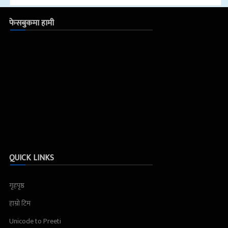
फेसबुकमा हामी
QUICK LINKS
गृहपृष्ठ
हाम्रो टिम
Unicode to Preeti