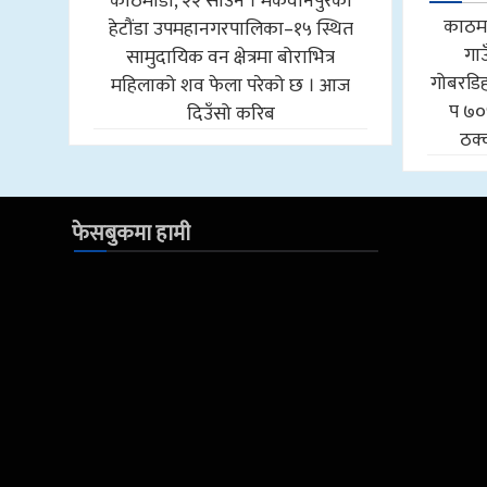
काठमाडौँ, २२ साउन । मकवानपुरको
काठमा
हेटौंडा उपमहानगरपालिका–१५ स्थित
गा
सामुदायिक वन क्षेत्रमा बोराभित्र
गोबरडिहा
महिलाको शव फेला परेको छ । आज
प ७०
दिउँसो करिब
ठक्
फेसबुकमा हामी