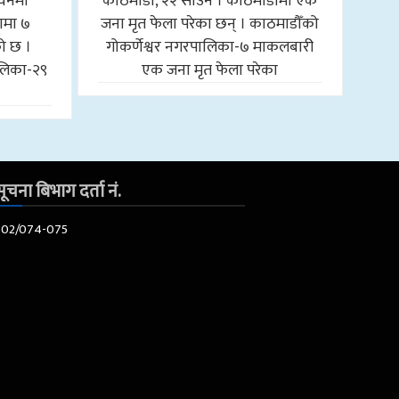
तवनमा
काठमाडौँ, २२ साउन । काठमाडौँमा एक
ामा ७
जना मृत फेला परेका छन् । काठमाडौँको
को छ ।
गोकर्णेश्वर नगरपालिका-७ माकलबारी
लिका-२९
एक जना मृत फेला परेका
ूचना बिभाग दर्ता नं.
602/074-075