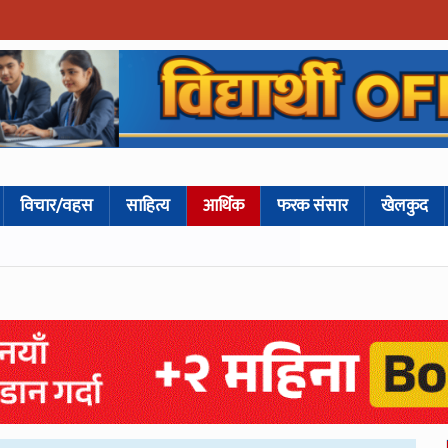
विचार/वहस
साहित्य
आर्थिक
फरक संसार
खेलकुद