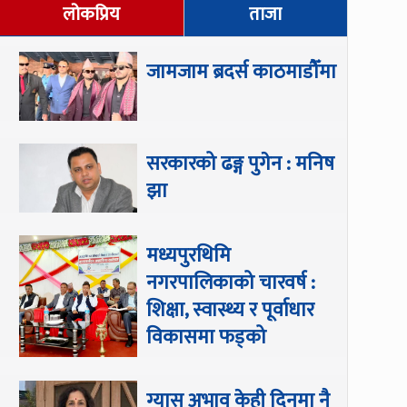
लोकप्रिय
ताजा
जामजाम ब्रदर्स काठमाडौँमा
सरकारको ढङ्ग पुगेन : मनिष
झा
मध्यपुरथिमि
नगरपालिकाको चारवर्ष :
शिक्षा, स्वास्थ्य र पूर्वाधार
विकासमा फड्को
ग्यास अभाव केही दिनमा नै