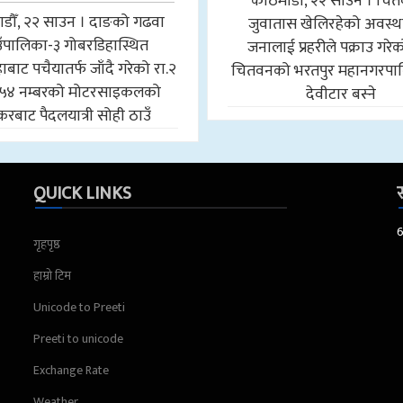
काठमाडौँ, २२ साउन । चि
डौँ, २२ साउन । दाङको गढवा
जुवातास खेलिरहेको अवस्थ
उँपालिका-३ गोबरडिहास्थित
जनालाई प्रहरीले पक्राउ गरे
बाट पचैयातर्फ जाँदै गरेको रा.२
चितवनको भरतपुर महानगरपा
५४ नम्बरको मोटरसाइकलको
देवीटार बस्ने
करबाट पैदलयात्री सोही ठाउँ
QUICK LINKS
स
गृहपृष्ठ
हाम्रो टिम
Unicode to Preeti
Preeti to unicode
Exchange Rate
Weather