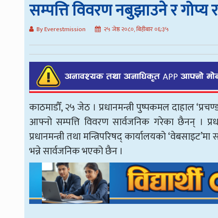
सम्पत्ति विवरण नबुझाउने र गोप्य राख्न
By Everestmission
२५ जेष्ठ २०८०, बिहीबार ०६:३५
काठमाडौँ, २५ जेठ । प्रधानमन्त्री पुष्पकमल दाहाल ‘प्र
आफ्नो सम्पत्ति विवरण सार्वजनिक गरेका छैनन् । प्रध
प्रधानमन्त्री तथा मन्त्रिपरिषद् कार्यालयको ‘वेबसाइट’मा
भन्ने सार्वजनिक भएको छैन ।