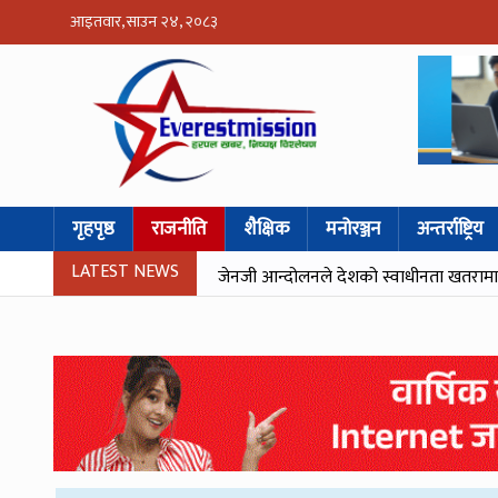
आइतवार, साउन २४, २०८३
गृहपृष्ठ
राजनीति
शैक्षिक
मनोरञ्जन
अन्तर्राष्ट्रिय
LATEST NEWS
जेनजी आन्दोलनले देशको स्वाधीनता खतरामा पर