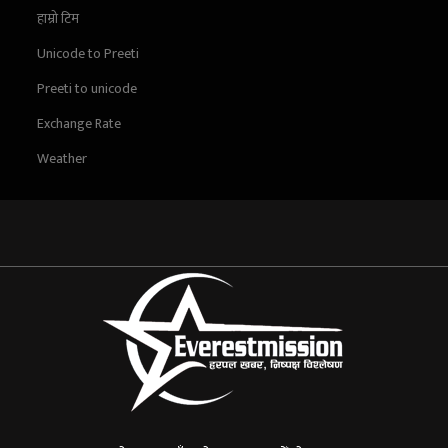
हाम्रो टिम
Unicode to Preeti
Preeti to unicode
Exchange Rate
Weather