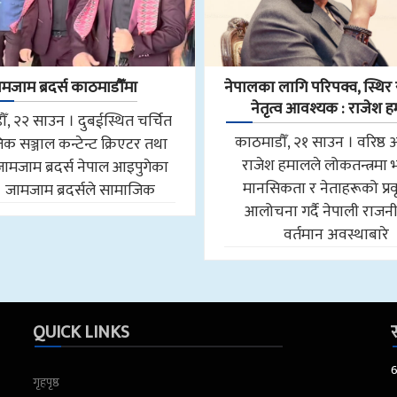
मजाम ब्रदर्स काठमाडौँमा
नेपालका लागि परिपक्व, स्थिर र
नेतृत्व आवश्यक : राजेश 
ँ, २२ साउन । दुबईस्थित चर्चित
काठमाडौँ, २१ साउन । वरिष्ठ 
क सञ्जाल कन्टेन्ट क्रिएटर तथा
राजेश हमालले लोकतन्त्रमा
जामजाम ब्रदर्स नेपाल आइपुगेका
मानसिकता र नेताहरूको प्रवृ
। जामजाम ब्रदर्सले सामाजिक
आलोचना गर्दै नेपाली राजन
वर्तमान अवस्थाबारे
QUICK LINKS
स
गृहपृष्ठ