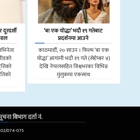
 दूरदर्शी
‘बा एक योद्धा’ भदौ १९ गतेबाट
हमाल
प्रदर्शनमा आउने
अभिनेता
काठमाडौँ, २० साउन । फिल्म ‘बा एक
 भीडको
योद्धा’ आगामी भदौ १९ गते (सेप्टेम्बर ४)
त्तिको
देखि नेपालसहित विश्वभरका विभिन्न
ीतिको
मुलुकमा एकसाथ
ूचना बिभाग दर्ता नं.
602/074-075