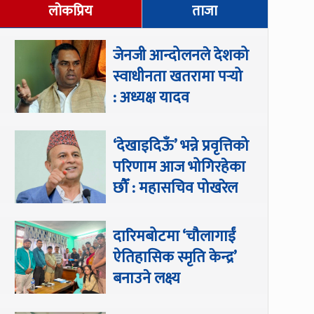
लोकप्रिय
ताजा
जेनजी आन्दोलनले देशको
स्वाधीनता खतरामा पर्‍यो
: अध्यक्ष यादव
‘देखाइदिऊँ’ भन्ने प्रवृत्तिको
परिणाम आज भोगिरहेका
छौँ : महासचिव पोखरेल
दारिमबोटमा ‘चौलागाईं
ऐतिहासिक स्मृति केन्द्र’
बनाउने लक्ष्य