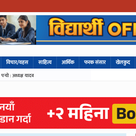
विचार/वहस
साहित्य
आर्थिक
फरक संसार
खेलकुद
्‍यो : अध्यक्ष यादव