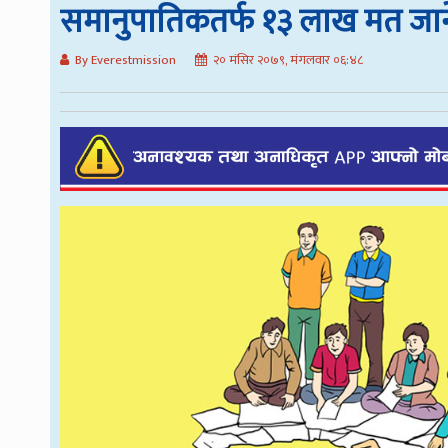
समानुपातिकतर्फ १३ लाख मत जान
By Everestmission
२० मंसिर २०७९, मंगलवार ०६:४८