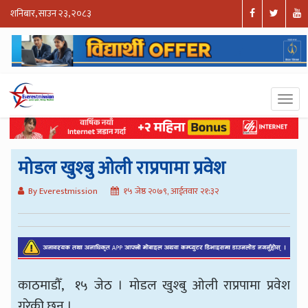
शनिबार, साउन २३, २०८३
मोडल खुश्बु ओली राप्रपामा प्रवेश
By Everestmission
१५ जेष्ठ २०७९, आईतवार २१:३२
काठमाडौँ, १५ जेठ । मोडल खुश्बु ओली राप्रपामा प्रवेश
गरेकी छन् ।