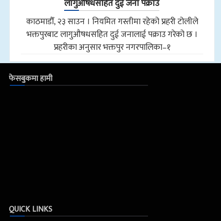
लागुऔषधसहित दुई जना पक्राउ
काठमाडौँ, २३ साउन । नियमित गस्तीमा रहेको प्रहरी टोलीले
भक्तपुरबाट लागुऔषधसहित दुई जनालाई पक्राउ गरेको छ ।
प्रहरीका अनुसार भक्तपुर नगरपालिका–१
फेसबुकमा हामी
QUICK LINKS